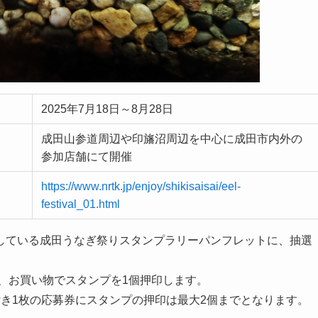
2025年7月18日～8月28日
成田山参道周辺や印旛沼周辺を中心に成田市内外の
参加店舗にて開催
https://www.nrtk.jp/enjoy/shikisaisai/eel-
festival_01.html
している成田うなぎ祭りスタンプラリーパンフレットに、抽選
事、お買い物でスタンプを1個押印します。
き1枚の応募券にスタンプの押印は最大2個までとなります。