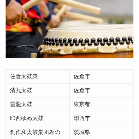
佐倉太鼓衆
佐倉市
清丸太鼓
佐倉市
雲龍太鼓
東京都
印西ゆめ太鼓
印西市
創作和太鼓集団みの
茨城県