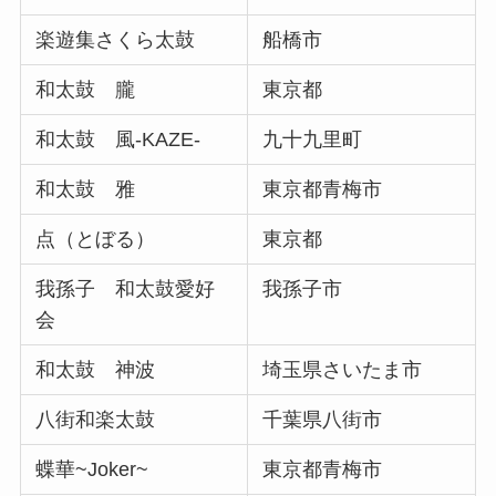
楽遊集さくら太鼓
船橋市
和太鼓 朧
東京都
和太鼓 風-KAZE-
九十九里町
和太鼓 雅
東京都青梅市
点（とぼる）
東京都
我孫子 和太鼓愛好
我孫子市
会
和太鼓 神波
埼玉県さいたま市
八街和楽太鼓
千葉県八街市
蝶華~Joker~
東京都青梅市