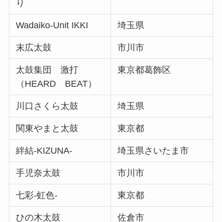
り
Wadaiko-Unit IKKI
埼玉県
末広太鼓
市川市
太鼓集団 激打
東京都葛飾区
（HEARD BEAT）
川口さくら太鼓
埼玉県
関東やまと太鼓
東京都
絆結-KIZUNA-
埼玉県さいたま市
手児奈太鼓
市川市
七彩-虹色-
東京都
ひの木太鼓
佐倉市